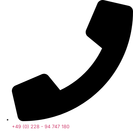
Ir
al
contenido
+49 (0) 228 - 94 747 180